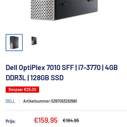
Dell OptiPlex 7010 SFF | i7-3770 | 4GB
DDR3L | 128GB SSD
Bespaar
€25,00
DELL
Artikelnummer:
5397063263981
Verkoopprijs
€159,95
Normale
€184,95
Prijs:
prijs