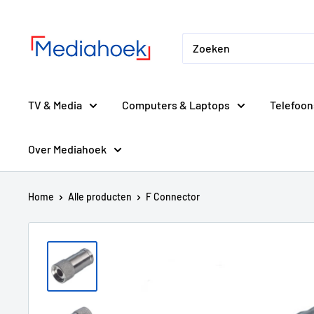
Ga
Mediahoek.nl
naar
de
inhoud
TV & Media
Computers & Laptops
Telefoon
Over Mediahoek
Home
Alle producten
F Connector