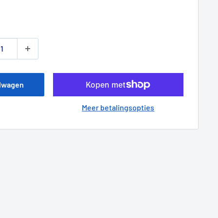
pprijs
elwagen
Meer betalingsopties