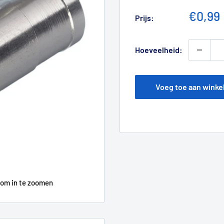
Verkoo
€0,99
Prijs:
Hoeveelheid:
Voeg toe aan wink
 om in te zoomen