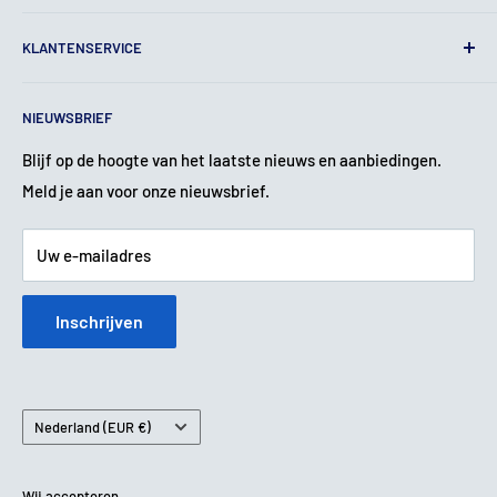
Algemene voorwaarden
KLANTENSERVICE
Juridische kennisgeving
Privacy beleid
Contact
NIEUWSBRIEF
Verzendbeleid
Over ons
Terugbetalingsbeleid
Garantie & Klachten
Blijf op de hoogte van het laatste nieuws en aanbiedingen.
Meld je aan voor onze nieuwsbrief.
Service & Reparatie
Betaalmethoden
Uw e-mailadres
Inschrijven
Land
Nederland (EUR €)
Wij accepteren