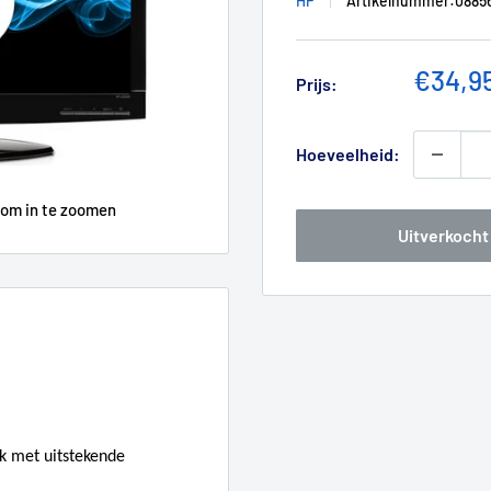
HP
Artikelnummer:
0885
Verkoo
€34,9
Prijs:
Hoeveelheid:
 om in te zoomen
Uitverkocht
k met uitstekende