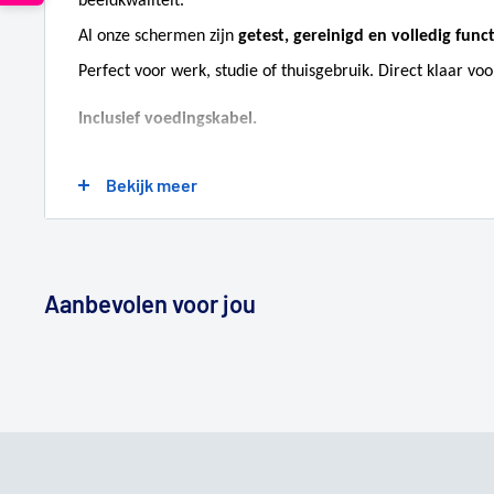
beeldkwaliteit.
Al onze schermen zijn
getest, gereinigd en volledig func
Perfect voor werk, studie of thuisgebruik. Direct klaar voo
Inclusief voedingskabel.
Bekijk meer
Specificaties:
Merk:
HP
Modelnummer:
x22LED
Schermdiagonaal:
21,5"
Aanbevolen voor jou
LCD-paneel:
TN
Refreshrate:
75Hz
Beeldverhouding:
16:9
Video in:
DVI-D, VGA (D-Sub)
Resolutie:
1920x1080 (Full HD)
Backlight:
Edge-lit
Helderheid:
250cd/m²