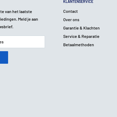
KLANTENSERVICE
Contact
gte van het laatste
iedingen. Meld je aan
Over ons
wsbrief.
Garantie & Klachten
Service & Reparatie
es
Betaalmethoden
n
uikssporen.
krassen.
e krassen of deuken.
g werkend
, ongeacht de