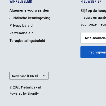
WINKELBELEID
NIEUWSBRIEF
Stroomverbruik:
37W
Hoogte:
376mm
Algemene voorwaarden
Blijf op de hoo
Breedte:
525mm
nieuws en aanb
Juridische kennisgeving
Diepte:
166mm
voor onze nieu
Privacy beleid
Gewicht:
2,9kg
Verzendbeleid
Uw e-mailadr
Terugbetalingsbeleid
Conditie:
Inschrijve
Deze monitor is beoordeeld als
Klasse B
.
Klasse A:
Zeer nette staat, minimale tot geen gebr
Klasse B:
Normale gebruikssporen zoals zichtbare 
Klasse C:
Duidelijke gebruikssporen zoals meerder
Land
Nederland (EUR €)
Alle monitoren zijn
technisch 100% getest en volledi
klasse.
© 2026 Mediahoek.nl
Powered by Shopify
Garantie: