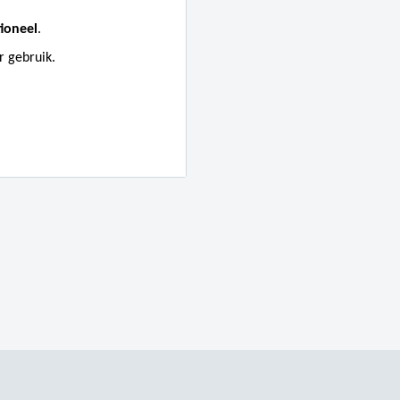
tioneel
.
r gebruik.