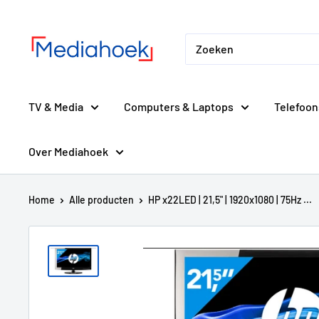
Ga
Mediahoek.nl
naar
de
inhoud
TV & Media
Computers & Laptops
Telefoon
Over Mediahoek
Home
Alle producten
HP x22LED | 21,5" | 1920x1080 | 75Hz ...