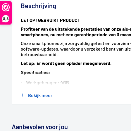
Beschrijving
8,8
LET OP! GEBRUIKT PRODUCT
Profiteer van de uitstekende prestaties van onze al
smartphones, nu met een garantieperiode van 3 maa
Onze smartphones zijn zorgvuldig getest en voorzien
software-updates, waardoor u verzekerd bent van uit
betrouwbaarheid.
Let op: Er wordt geen oplader meegeleverd.
Specificaties:
Werkgeheugen:
4GB
Interne
opslag
: 64GB
Bekijk meer
Besturingssysteem
: Android 9
Schermgrootte
: 5.9" inch
Resolutie
: 1080x2160
Aanbevolen voor jou