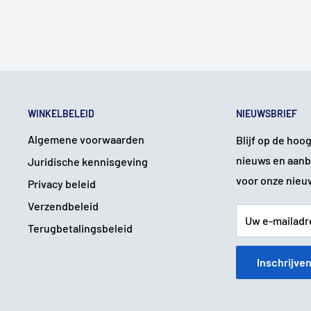
Cameraresolutie:
12MP
Camera's achterop:
2
Front-cameraresolutie:
8MP
Batterij Capaciteit:
3200 mAh
Connector:
USB Type-C 2.0, 3.5 mm Audio Jack
WINKELBELEID
NIEUWSBRIEF
WiFi (wlan):
Wi-Fi
802.11 a/b/g/n/ac
Algemene voorwaarden
Blijf op de hoo
5GHz ondersteuning:
Ja
nieuws en aanb
Juridische kennisgeving
Type Simkaart:
Nano-SIM
voor onze nieu
Privacy beleid
Dual sim:
Ja
Verzendbeleid
NFC:
Ja
Uw e-mailadr
Terugbetalingsbeleid
Bluetooth:
Bluetooth 5.0
Inschrijve
Vingerafdrukscanner:
Ja
Waterdicht:
Ja
Gewicht:
167g