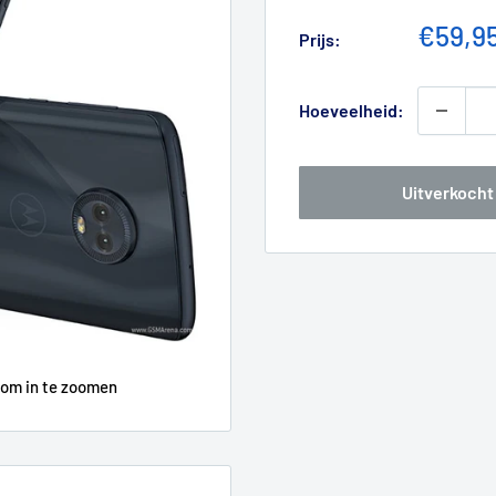
Verkoo
€59,9
Prijs:
Hoeveelheid:
Uitverkocht
 om in te zoomen