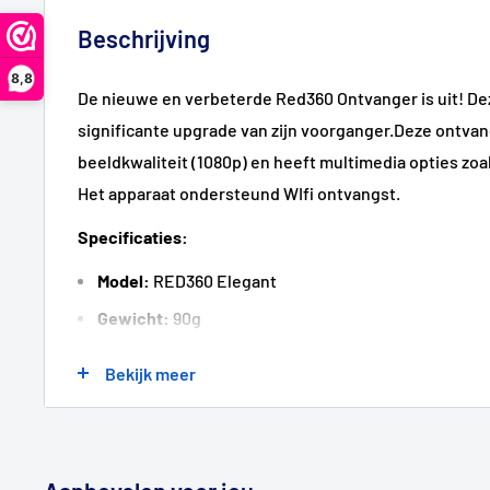
Beschrijving
8,8
De nieuwe en verbeterde Red360 Ontvanger is uit! De
significante upgrade van zijn voorganger.Deze ontvan
beeldkwaliteit (1080p) en heeft multimedia opties zo
Het apparaat ondersteund WIfi ontvangst.
Specificaties:
Model:
RED360 Elegant
Gewicht:
90g
Dimensies:
80x100x27mm
Bekijk meer
Ethernet:
Cable, UTP en STP 5 categorien
Snelheid:
Auto-keus 10/100 Mbit/sec
Indicatoren:
Red-Power