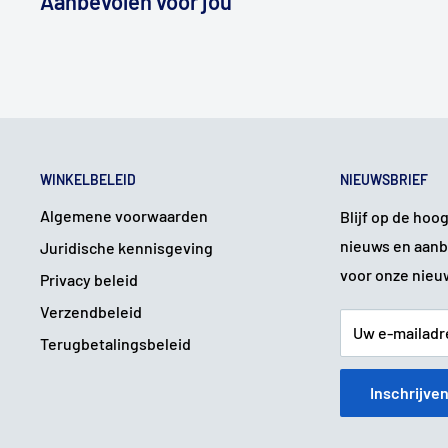
Aanbevolen voor jou
USB:
Type:
2.0
Quantity:
1
Audio:
Audio connectors:
TRRS,
WINKELBELEID
NIEUWSBRIEF
On Adapter kabel
Algemene voorwaarden
Blijf op de hoo
Wit=Links
kanaal
nieuws en aanb
Juridische kennisgeving
voor onze nieu
Rood=Rechts
kanaal
Privacy beleid
Output:
2V RMS nominal
Verzendbeleid
Uw e-mailadr
Loading:
10 KOmega
Terugbetalingsbeleid
Video Decoder:
Inschrijve
MPEG-4p10/H.264, MPEG-4 p2, MPEG-2 VC-1, (option