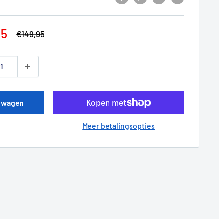
pprijs
95
Normale
€149,95
prijs
elwagen
Meer betalingsopties