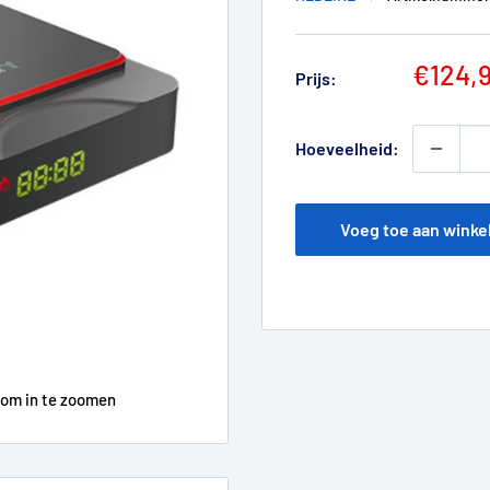
Verkoo
€124,
Prijs:
Hoeveelheid:
Voeg toe aan wink
 om in te zoomen