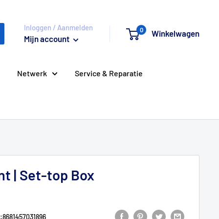
Inloggen / Aanmelden
0
Winkelwagen
Mijn account
Netwerk
Service & Reparatie
t | Set-top Box
:
8681457031896