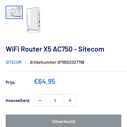
WiFi Router X5 AC750 - Sitecom
SITECOM
Artikelnummer:
8716502027798
Verkoopprijs
€64,95
Prijs:
Hoeveelheid:
Uitverkocht