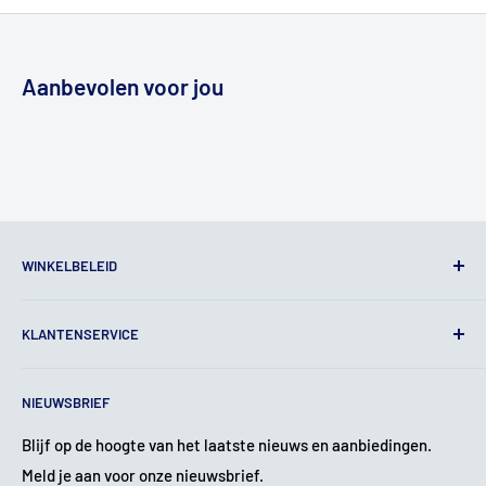
Aanbevolen voor jou
WINKELBELEID
Algemene voorwaarden
KLANTENSERVICE
Juridische kennisgeving
Privacy beleid
Contact
NIEUWSBRIEF
Verzendbeleid
Over ons
Terugbetalingsbeleid
Garantie & Klachten
Blijf op de hoogte van het laatste nieuws en aanbiedingen.
Meld je aan voor onze nieuwsbrief.
Service & Reparatie