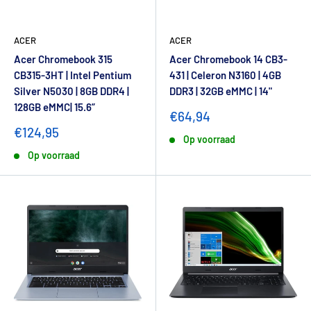
ACER
ACER
Acer Chromebook 315
Acer Chromebook 14 CB3-
CB315-3HT | Intel Pentium
431 | Celeron N3160 | 4GB
Silver N5030 | 8GB DDR4 |
DDR3 | 32GB eMMC | 14"
128GB eMMC| 15.6”
€64,94
€124,95
Op voorraad
Op voorraad