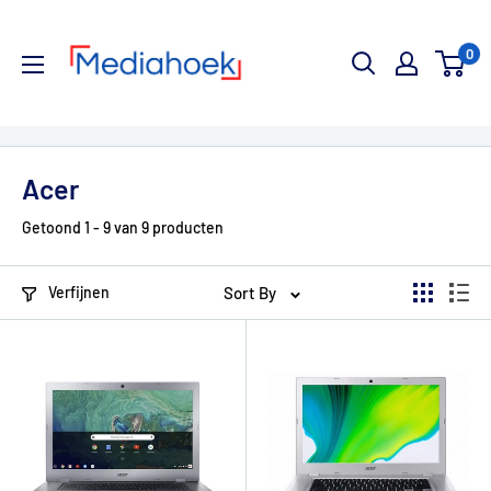
Ga
Mediahoek.nl
naar
0
de
inhoud
Acer
Getoond 1 - 9 van 9 producten
Verfijnen
Sort By