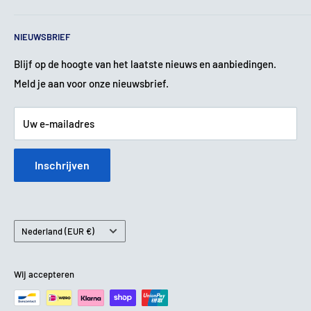
Privacy beleid
Contact
NIEUWSBRIEF
Verzendbeleid
Over ons
Terugbetalingsbeleid
Garantie & Klachten
Blijf op de hoogte van het laatste nieuws en aanbiedingen.
Meld je aan voor onze nieuwsbrief.
Service & Reparatie
Betaalmethoden
Uw e-mailadres
Inschrijven
Land
Nederland (EUR €)
Wij accepteren