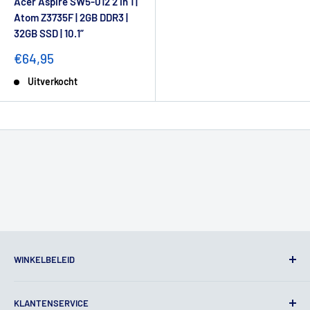
Acer Aspire SW5-012 2 in 1 |
Atom Z3735F | 2GB DDR3 |
32GB SSD | 10.1”
€64,95
Uitverkocht
WINKELBELEID
Algemene voorwaarden
KLANTENSERVICE
Juridische kennisgeving