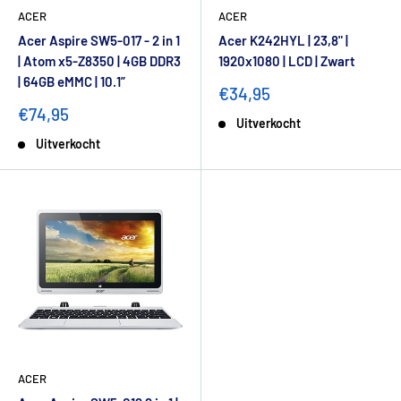
ACER
ACER
Acer Aspire SW5-017 - 2 in 1
Acer K242HYL | 23,8" |
| Atom x5-Z8350 | 4GB DDR3
1920x1080 | LCD | Zwart
| 64GB eMMC | 10.1”
€34,95
€74,95
Uitverkocht
Uitverkocht
ACER