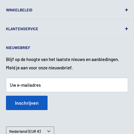
WINKELBELEID
Algemene voorwaarden
KLANTENSERVICE
Juridische kennisgeving
Privacy beleid
Contact
NIEUWSBRIEF
Verzendbeleid
Over ons
Terugbetalingsbeleid
Garantie & Klachten
Blijf op de hoogte van het laatste nieuws en aanbiedingen.
Meld je aan voor onze nieuwsbrief.
Service & Reparatie
Betaalmethoden
Uw e-mailadres
Inschrijven
Land
Nederland (EUR €)