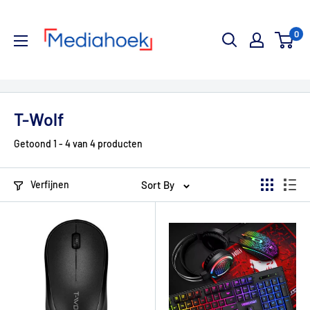
Ga
Mediahoek.nl
naar
0
de
inhoud
T-Wolf
Getoond 1 - 4 van 4 producten
Verfijnen
Sort By