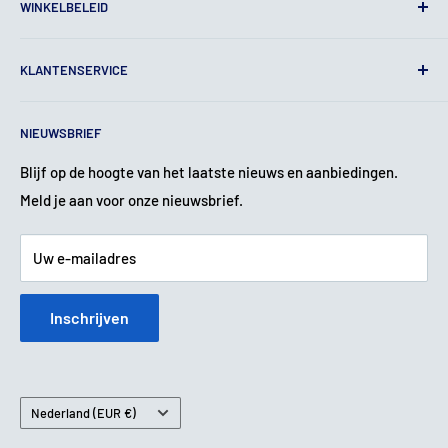
WINKELBELEID
Algemene voorwaarden
KLANTENSERVICE
Juridische kennisgeving
Privacy beleid
Contact
NIEUWSBRIEF
Verzendbeleid
Over ons
Terugbetalingsbeleid
Garantie & Klachten
Blijf op de hoogte van het laatste nieuws en aanbiedingen.
Meld je aan voor onze nieuwsbrief.
Service & Reparatie
Betaalmethoden
Uw e-mailadres
Inschrijven
Land
Nederland (EUR €)