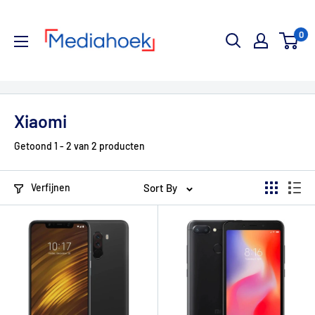
Ga
Mediahoek.nl
naar
0
de
inhoud
Xiaomi
Getoond 1 - 2 van 2 producten
Verfijnen
Sort By